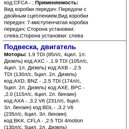
код:CFCA - ;
Применяемость:
Вид коробки передач: Передачи с
двойным сцеплением,Вид коробки
передач: 7-миступенчатая коробка
передач; Сторона установки:
слева,Сторона установки: слева
Подвеска, двигатель
Моторы:
1.9 TDI (85л/с, 4цил. 1л.
Дизель) код:AXC - ,1.9 TDI (105л/с,
4цил. 1л. Дизель) код:AXB - ,2.5
TDI (130л/с, 5цил. 2л. Дизель)
код:AXD, BNZ - ,2.5 TDI (174л/с,
5цил. 2л. Дизель) код:AXE, BPC -
,2.0 (115л/с, 4цил. 2л. бензин)
код:AXA - ,3.2 V6 (231л/с, 6цил.
3л. бензин) код:BDL - ,3.2 V6
(235л/с, 6цил. 3л. бензин)
код:BKK, CFLA - ,2.5 TDI 4motion
(130л/с, 5цил. 2л. Дизель)