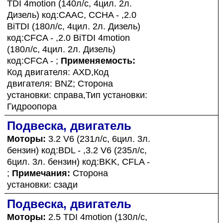
TDI 4motion (140л/с, 4цил. 2л.
Дизель) код:CAAC, CCHA - ,2.0
BiTDI (180л/с, 4цил. 2л. Дизель)
код:CFCA - ,2.0 BiTDI 4motion
(180л/с, 4цил. 2л. Дизель)
код:CFCA - ;
Применяемость:
Код двигателя: AXD,Код
двигателя: BNZ; Сторона
установки: справа,Тип установки:
Гидроопора
Подвеска, двигатель
Моторы:
3.2 V6 (231л/с, 6цил. 3л.
бензин) код:BDL - ,3.2 V6 (235л/с,
6цил. 3л. бензин) код:BKK, CFLA -
;
Примечания:
Сторона
установки: сзади
Подвеска, двигатель
Моторы:
2.5 TDI 4motion (130л/с,