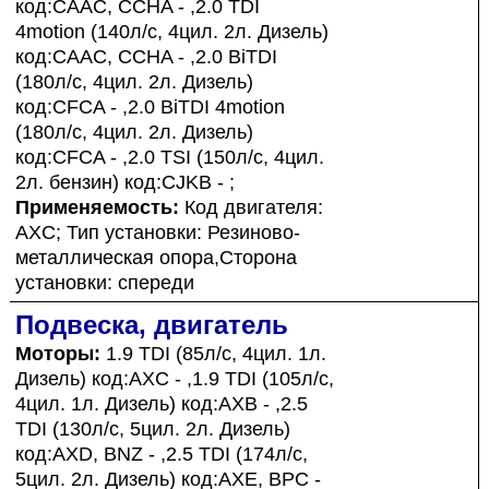
код:CAAC, CCHA - ,2.0 TDI
4motion (140л/с, 4цил. 2л. Дизель)
код:CAAC, CCHA - ,2.0 BiTDI
(180л/с, 4цил. 2л. Дизель)
код:CFCA - ,2.0 BiTDI 4motion
(180л/с, 4цил. 2л. Дизель)
код:CFCA - ,2.0 TSI (150л/с, 4цил.
2л. бензин) код:CJKB - ;
Применяемость:
Код двигателя:
AXC; Тип установки: Резиново-
металлическая опора,Сторона
установки: спереди
Подвеска, двигатель
Моторы:
1.9 TDI (85л/с, 4цил. 1л.
Дизель) код:AXC - ,1.9 TDI (105л/с,
4цил. 1л. Дизель) код:AXB - ,2.5
TDI (130л/с, 5цил. 2л. Дизель)
код:AXD, BNZ - ,2.5 TDI (174л/с,
5цил. 2л. Дизель) код:AXE, BPC -