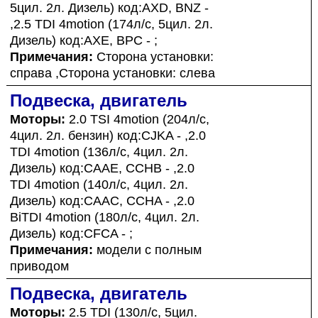
5цил. 2л. Дизель) код:AXD, BNZ -
,2.5 TDI 4motion (174л/с, 5цил. 2л.
Дизель) код:AXE, BPC - ;
Примечания:
Сторона установки:
справа ,Сторона установки: слева
Подвеска, двигатель
Моторы:
2.0 TSI 4motion (204л/с,
4цил. 2л. бензин) код:CJKA - ,2.0
TDI 4motion (136л/с, 4цил. 2л.
Дизель) код:CAAE, CCHB - ,2.0
TDI 4motion (140л/с, 4цил. 2л.
Дизель) код:CAAC, CCHA - ,2.0
BiTDI 4motion (180л/с, 4цил. 2л.
Дизель) код:CFCA - ;
Примечания:
модели с полным
приводом
Подвеска, двигатель
Моторы:
2.5 TDI (130л/с, 5цил.