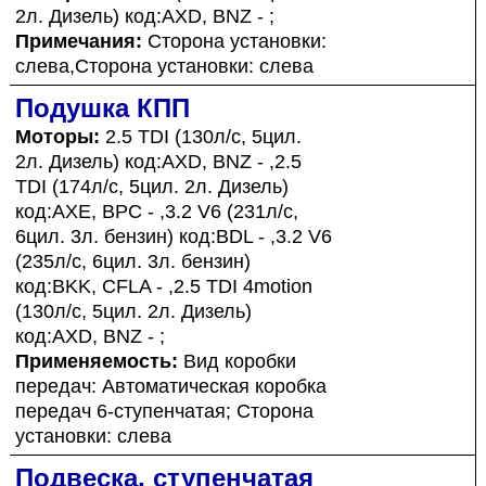
2л. Дизель) код:AXD, BNZ - ;
Примечания:
Сторона установки:
слева,Сторона установки: слева
Подушка КПП
Моторы:
2.5 TDI (130л/с, 5цил.
2л. Дизель) код:AXD, BNZ - ,2.5
TDI (174л/с, 5цил. 2л. Дизель)
код:AXE, BPC - ,3.2 V6 (231л/с,
6цил. 3л. бензин) код:BDL - ,3.2 V6
(235л/с, 6цил. 3л. бензин)
код:BKK, CFLA - ,2.5 TDI 4motion
(130л/с, 5цил. 2л. Дизель)
код:AXD, BNZ - ;
Применяемость:
Вид коробки
передач: Автоматическая коробка
передач 6-ступенчатая; Сторона
установки: слева
Подвеска, ступенчатая