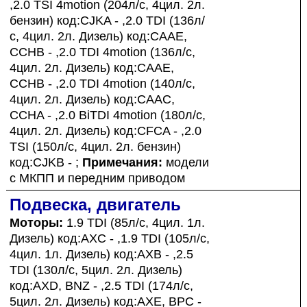
,2.0 TSI 4motion (204л/с, 4цил. 2л.
бензин) код:CJKA - ,2.0 TDI (136л/
с, 4цил. 2л. Дизель) код:CAAE,
CCHB - ,2.0 TDI 4motion (136л/с,
4цил. 2л. Дизель) код:CAAE,
CCHB - ,2.0 TDI 4motion (140л/с,
4цил. 2л. Дизель) код:CAAC,
CCHA - ,2.0 BiTDI 4motion (180л/с,
4цил. 2л. Дизель) код:CFCA - ,2.0
TSI (150л/с, 4цил. 2л. бензин)
код:CJKB - ;
Примечания:
модели
с МКПП и передним приводом
Подвеска, двигатель
Моторы:
1.9 TDI (85л/с, 4цил. 1л.
Дизель) код:AXC - ,1.9 TDI (105л/с,
4цил. 1л. Дизель) код:AXB - ,2.5
TDI (130л/с, 5цил. 2л. Дизель)
код:AXD, BNZ - ,2.5 TDI (174л/с,
5цил. 2л. Дизель) код:AXE, BPC -