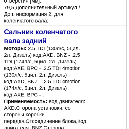
отверстия [мм]:
79,5,Дополнительный артикул /
Доп. информация 2: для
коленчатого вала;
Сальник коленчатого
вала задний
Моторы:
2.5 TDI (130л/с, 5цил.
2л. Дизель) код:AXD, BNZ - ,2.5
TDI (174л/с, 5цил. 2л. Дизель)
код:AXE, BPC - ,2.5 TDI 4motion
(130л/с, 5цил. 2л. Дизель)
код:AXD, BNZ - ,2.5 TDI 4motion
(174л/с, 5цил. 2л. Дизель)
код:AXE, BPC - ;
Применяемость:
Код двигателя:
AXD,Сторона установки: со
стороны коробки
передач,Отсоединение блока,Код
двигателя: BNZ,Сторона