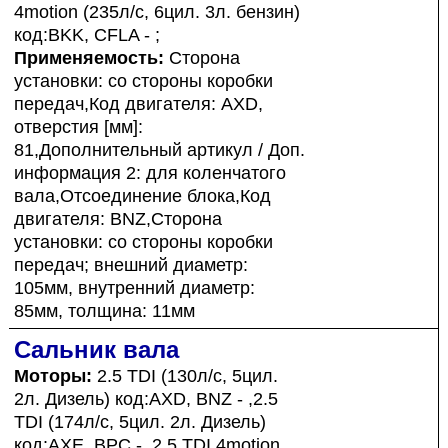
4motion (235л/с, 6цил. 3л. бензин)
код:BKK, CFLA - ;
Применяемость:
Сторона
установки: со стороны коробки
передач,Код двигателя: AXD,
отверстия [мм]:
81,Дополнительный артикул / Доп.
информация 2: для коленчатого
вала,Отсоединение блока,Код
двигателя: BNZ,Сторона
установки: со стороны коробки
передач; внешний диаметр:
105мм, внутренний диаметр:
85мм, толщина: 11мм
Сальник вала
Моторы:
2.5 TDI (130л/с, 5цил.
2л. Дизель) код:AXD, BNZ - ,2.5
TDI (174л/с, 5цил. 2л. Дизель)
код:AXE, BPC - ,2.5 TDI 4motion