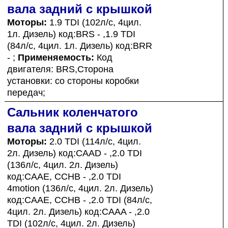
вала задний с крышкой
Моторы:
1.9 TDI (102л/с, 4цил.
1л. Дизель) код:BRS - ,1.9 TDI
(84л/с, 4цил. 1л. Дизель) код:BRR
- ;
Применяемость:
Код
двигателя: BRS,Сторона
установки: со стороны коробки
передач;
Сальник коленчатого
вала задний с крышкой
Моторы:
2.0 TDI (114л/с, 4цил.
2л. Дизель) код:CAAD - ,2.0 TDI
(136л/с, 4цил. 2л. Дизель)
код:CAAE, CCHB - ,2.0 TDI
4motion (136л/с, 4цил. 2л. Дизель)
код:CAAE, CCHB - ,2.0 TDI (84л/с,
4цил. 2л. Дизель) код:CAAA - ,2.0
TDI (102л/с, 4цил. 2л. Дизель)