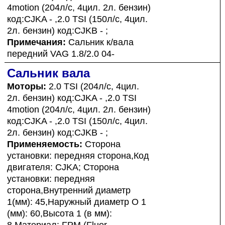
4motion (204л/с, 4цил. 2л. бензин)
код:CJKA - ,2.0 TSI (150л/с, 4цил.
2л. бензин) код:CJKB - ;
Примечания:
Сальник к/вала
передний VAG 1.8/2.0 04-
Сальник вала
Моторы:
2.0 TSI (204л/с, 4цил.
2л. бензин) код:CJKA - ,2.0 TSI
4motion (204л/с, 4цил. 2л. бензин)
код:CJKA - ,2.0 TSI (150л/с, 4цил.
2л. бензин) код:CJKB - ;
Применяемость:
Сторона
установки: передняя сторона,Код
двигателя: CJKA; Сторона
установки: передняя
сторона,Внутренний диаметр
1(мм): 45,Наружный диаметр O 1
(мм): 60,Высота 1 (в мм):
8,Материал: FPM (Fluor-