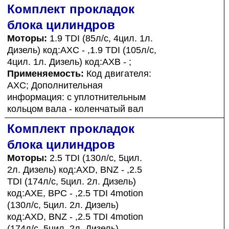
Комплект прокладок
блока цилиндров
Моторы:
1.9 TDI (85л/с, 4цил. 1л.
Дизель) код:AXC - ,1.9 TDI (105л/с,
4цил. 1л. Дизель) код:AXB - ;
Применяемость:
Код двигателя:
AXC; Дополнительная
информация: с уплотнительным
кольцом вала - коленчатый вал
Комплект прокладок
блока цилиндров
Моторы:
2.5 TDI (130л/с, 5цил.
2л. Дизель) код:AXD, BNZ - ,2.5
TDI (174л/с, 5цил. 2л. Дизель)
код:AXE, BPC - ,2.5 TDI 4motion
(130л/с, 5цил. 2л. Дизель)
код:AXD, BNZ - ,2.5 TDI 4motion
(174л/с, 5цил. 2л. Дизель)