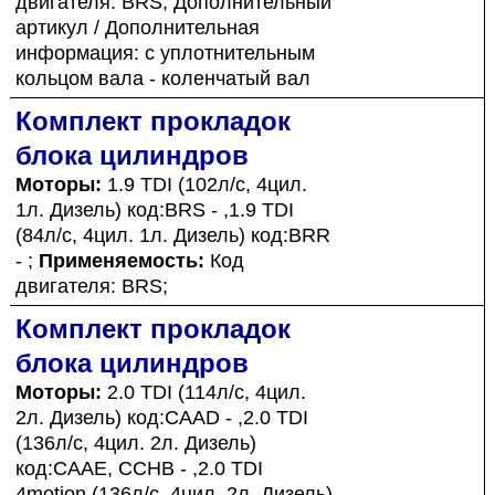
двигателя: BRS; Дополнительный
артикул / Дополнительная
информация: с уплотнительным
кольцом вала - коленчатый вал
Комплект прокладок
блока цилиндров
Моторы:
1.9 TDI (102л/с, 4цил.
1л. Дизель) код:BRS - ,1.9 TDI
(84л/с, 4цил. 1л. Дизель) код:BRR
- ;
Применяемость:
Код
двигателя: BRS;
Комплект прокладок
блока цилиндров
Моторы:
2.0 TDI (114л/с, 4цил.
2л. Дизель) код:CAAD - ,2.0 TDI
(136л/с, 4цил. 2л. Дизель)
код:CAAE, CCHB - ,2.0 TDI
4motion (136л/с, 4цил. 2л. Дизель)