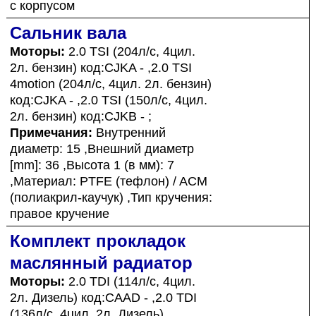
с корпусом
Сальник вала
Моторы:
2.0 TSI (204л/с, 4цил.
2л. бензин) код:CJKA - ,2.0 TSI
4motion (204л/с, 4цил. 2л. бензин)
код:CJKA - ,2.0 TSI (150л/с, 4цил.
2л. бензин) код:CJKB - ;
Примечания:
Внутренний
диаметр: 15 ,Внешний диаметр
[mm]: 36 ,Высота 1 (в мм): 7
,Материал: PTFE (тефлон) / ACM
(полиакрил-каучук) ,Тип кручения:
правое кручение
Комплект прокладок
маслянный радиатор
Моторы:
2.0 TDI (114л/с, 4цил.
2л. Дизель) код:CAAD - ,2.0 TDI
(136л/с, 4цил. 2л. Дизель)