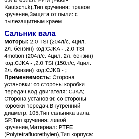
Kautschuk),Тип кручения: правое
кручение,Защита от пыли: с
пылезащитным краем
Сальник вала
Моторы:
2.0 TSI (204л/с, 4цил.
2л. бензин) код:CJKA - ,2.0 TSI
4motion (204л/с, 4цил. 2л. бензин)
код:CJKA - ,2.0 TSI (150л/с, 4цил.
2л. бензин) код:CJKB - ;
Применяемость:
Сторона
установки: со стороны коробки
передач,Код двигателя: CJKA;
Сторона установки: со стороны
коробки передач,Внутренний
диаметр: 105,Тип сальника вала:
SP,Тип кручения: левой
кручение,Материал: PTFE
(Polytetrafluorethylen),Тип корпуса: