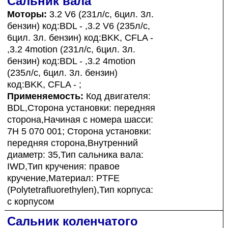
Сальник вала
Моторы:
3.2 V6 (231л/с, 6цил. 3л.
бензин) код:BDL - ,3.2 V6 (235л/с,
6цил. 3л. бензин) код:BKK, CFLA -
,3.2 4motion (231л/с, 6цил. 3л.
бензин) код:BDL - ,3.2 4motion
(235л/с, 6цил. 3л. бензин)
код:BKK, CFLA - ;
Применяемость:
Код двигателя:
BDL,Сторона установки: передняя
сторона,Начиная с номера шасси:
7H 5 070 001; Сторона установки:
передняя сторона,Внутренний
диаметр: 35,Тип сальника вала:
IWD,Тип кручения: правое
кручение,Материал: PTFE
(Polytetrafluorethylen),Тип корпуса:
с корпусом
Сальник коленчатого