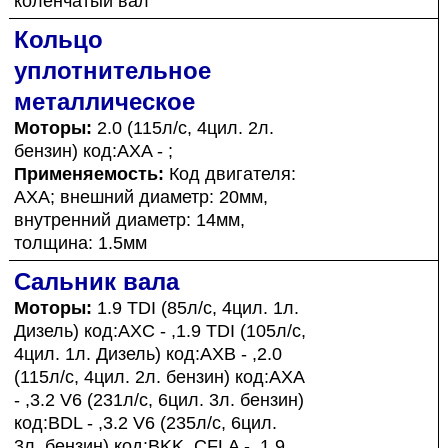
коленчатый вал
Кольцо
уплотнительное
металлическое
Моторы:
2.0 (115л/с, 4цил. 2л.
бензин) код:AXA - ;
Применяемость:
Код двигателя:
AXA; внешний диаметр: 20мм,
внутренний диаметр: 14мм,
толщина: 1.5мм
Сальник вала
Моторы:
1.9 TDI (85л/с, 4цил. 1л.
Дизель) код:AXC - ,1.9 TDI (105л/с,
4цил. 1л. Дизель) код:AXB - ,2.0
(115л/с, 4цил. 2л. бензин) код:AXA
- ,3.2 V6 (231л/с, 6цил. 3л. бензин)
код:BDL - ,3.2 V6 (235л/с, 6цил.
3л. бензин) код:BKK, CFLA - ,1.9