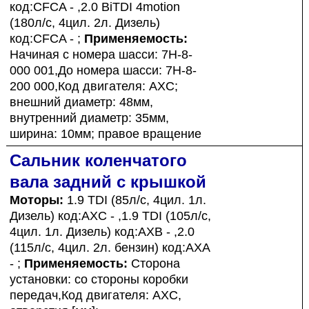
код:CFCA - ,2.0 BiTDI 4motion
(180л/с, 4цил. 2л. Дизель)
код:CFCA - ;
Применяемость:
Начиная с номера шасси: 7H-8-
000 001,До номера шасси: 7H-8-
200 000,Код двигателя: AXC;
внешний диаметр: 48мм,
внутренний диаметр: 35мм,
ширина: 10мм; правое вращение
Сальник коленчатого
вала задний с крышкой
Моторы:
1.9 TDI (85л/с, 4цил. 1л.
Дизель) код:AXC - ,1.9 TDI (105л/с,
4цил. 1л. Дизель) код:AXB - ,2.0
(115л/с, 4цил. 2л. бензин) код:AXA
- ;
Применяемость:
Сторона
установки: со стороны коробки
передач,Код двигателя: AXC,