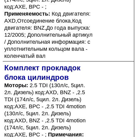
код:AXE, BPC - ;
Применяемость:
Код двигателя:
AXD,Отсоединение блока,Код
двигателя: BNZ,До года выпуска:
12/2005; Дополнительный артикул
/ Дополнительная информация: с
уплотнительным кольцом вала -
коленчатый вал
Комплект прокладок
блока цилиндров
Моторы:
2.5 TDI (130л/с, 5цил.
2л. Дизель) код:AXD, BNZ - ,2.5
TDI (174л/с, 5цил. 2л. Дизель)
код:AXE, BPC - ,2.5 TDI 4motion
(130л/с, 5цил. 2л. Дизель)
код:AXD, BNZ - ,2.5 TDI 4motion
(174л/с, 5цил. 2л. Дизель)
код:AXE, BPC - ;
Примечания: