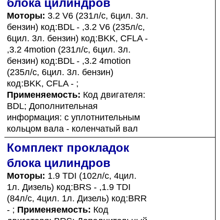
блока цилиндров
Моторы:
3.2 V6 (231л/с, 6цил. 3л.
бензин) код:BDL - ,3.2 V6 (235л/с,
6цил. 3л. бензин) код:BKK, CFLA -
,3.2 4motion (231л/с, 6цил. 3л.
бензин) код:BDL - ,3.2 4motion
(235л/с, 6цил. 3л. бензин)
код:BKK, CFLA - ;
Применяемость:
Код двигателя:
BDL; Дополнительная
информация: с уплотнительным
кольцом вала - коленчатый вал
Комплект прокладок
блока цилиндров
Моторы:
1.9 TDI (102л/с, 4цил.
1л. Дизель) код:BRS - ,1.9 TDI
(84л/с, 4цил. 1л. Дизель) код:BRR
- ;
Применяемость:
Код