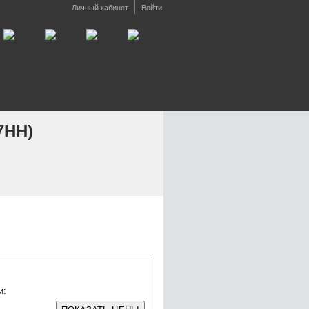
Личный кабинет
Войти
7HH)
и: