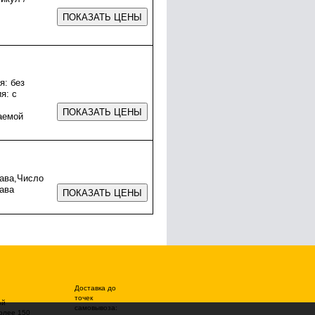
я: без
я: с
аемой
рава,Число
рава
Доставка до
точек
ой
самовывоза:
олее 150