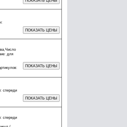
и:
ева,Число
ние: для
ртикулов:
и: спереди
и: спереди
икул /