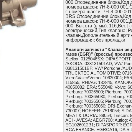
000,Отсоединение блока,Код 
номера шасси: 7H-8-000 001,
с номера шасси: 7H-8-000 001
BRS,Отсоединение блока,Код 
номера шасси: 7H-6-000 001,
000; Высота (в мм): 116,Вес [к
электрический,Тип клапана: 
клапан,Дополнительный артик
информация: без проладки
Аналоги запчасти “Клапан ре
газов (EGR)” (кроссы) произв
Stellox: 0125046SX; DIPASPORT,
/SKODA: 038131501AD; VW/ Por
038131501BF; VW/ Porsche /AUD
TRUCKTEC AUTOMOTIVE: 071603
Vierol\Vaico\Vemo: 10630004; FA
115855; RHIAG: 132845; KAMOKA:
40850082; ERA: 555048; Volvo: 66
Pierburg: 70036500; Pierburg: 700
Pierburg: 700365030; Pierburg: 70
Pierburg: 70036505; Pierburg: 700
Pierburg: 700365060; DRI-Excha
730007; HOFFER: 7518054; SIDAT
MEAT & DORIA: 88054; Triscan: 8
ACI - AVESA: AEGR708; Autlog: AV
EG1026012B1; DIPASPORT: EG
RCA FRANCE: EGRCA16; DA SI