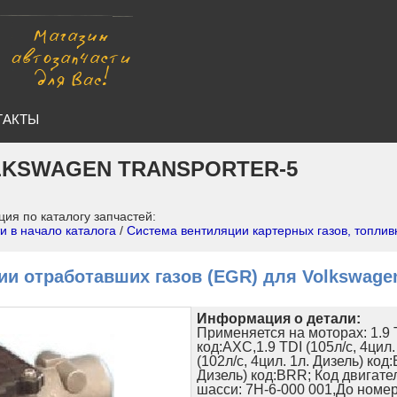
ТАКТЫ
KSWAGEN TRANSPORTER-5
ция по каталогу запчастей:
и в начало каталога
/
Система вентиляции картерных газов, топли
ии отработавших газов (EGR) для Volkswag
Информация о детали:
Применяется на моторах: 1.9 T
код:AXC,1.9 TDI (105л/с, 4цил.
(102л/с, 4цил. 1л. Дизель) код:
Дизель) код:BRR; Код двигат
шасси: 7H-6-000 001,До номер