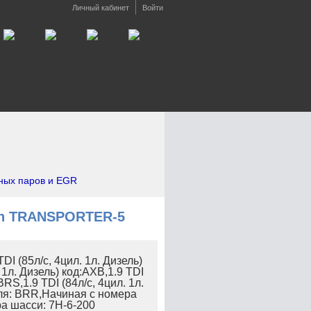
Личный кабинет
Войти
вных паров и EGR
en TRANSPORTER-5
DI (85л/с, 4цил. 1л. Дизель)
 1л. Дизель) код:AXB,1.9 TDI
BRS,1.9 TDI (84л/с, 4цил. 1л.
еля: BRR,Начиная с номера
а шасси: 7H-6-200