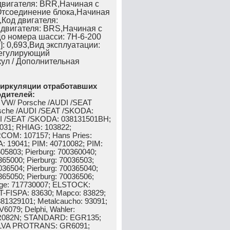
двигателя: BRR,Начиная с
Отсоединение блока,Начиная
,Код двигателя:
двигателя: BRS,Начиная с
До номера шасси: 7H-6-200
г]: 0,693,Вид эксплуатации:
Регулирующий
ул / Дополнительная
циркуляции отработавших
одителей:
 VW/ Porsche /AUDI /SEAT
sche /AUDI /SEAT /SKODA:
I /SEAT /SKODA: 038131501BH;
1; RHIAG: 103822;
RCOM: 107157; Hans Pries:
 19041; PIM: 40710082; PIM:
05803; Pierburg: 700360040;
365000; Pierburg: 70036503;
036504; Pierburg: 700365040;
365050; Pierburg: 70036506;
nge: 717730007; ELSTOCK:
-FISPA: 83630; Mapco: 83829;
81329101; Metalcaucho: 93091;
6079; Delphi, Wahler:
R082N; STANDARD: EGR135;
LVA PROTRANS: GR6091;