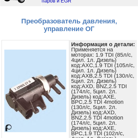
паров и EGR
Преобразователь давления,
управление ОГ
Информация о детали:
Применяется на
моторах: 1.9 TDI (85л/с,
4цил. 1л. Дизель)
код:AXC,1.9 TDI (105л/с,
4цил. 1л. Дизель)
код:AXB,2.5 TDI (130л/с,
5цил. 2л. Дизель)
код:AXD, BNZ,2.5 TDI
(174л/с, 5цил. 2л.
Дизель) код:AXE,
BPC,2.5 TDI 4motion
(130л/с, 5цил. 2л.
Дизель) код:AXD,
BNZ,2.5 TDI 4motion
(174л/с, 5цил. 2л.
Дизель) код:AXE,
BPC,1.9 TDI (102л/с,