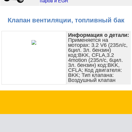
паров и EGR
Клапан вентиляции, топливный бак
Информация о детали:
Применяется на
моторах: 3.2 V6 (235л/с,
6цил. 3л. бензин)
код:BKK, CFLA,3.2
4motion (235л/с, 6цил.
3л. бензин) код:BKK,
CFLA; Код двигателя:
BKK; Тип клапана:
Воздушный клапан